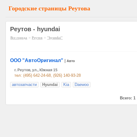
Городские страницы Реутова
Реутов - hyundai
»
»
Все города
Реутов
"hyundai"
ООО "АвтоОригинал"
|
Авто
г. Реутов, ул., Южная 15
тел: (495) 642-24-68, (926) 140-93-28
автозапчасти
Hyundai
Kia
Daewoo
Всего: 1